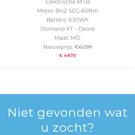
Elektrische MTB
Motor: BHZ SEG 60Nm
Batterij: 630Wh
Shimano XT - Deore
Maat: MD
Nieuwprijs:
€6299
€ 4675
Niet gevonden wat
u zocht?