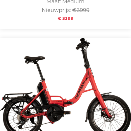
Maat: Medium
Nieuwprijs:
€3999
€ 3399